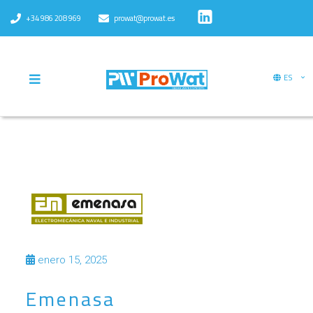
+34 986 208 969
prowat@prowat.es
ES
enero 15, 2025
Emenasa